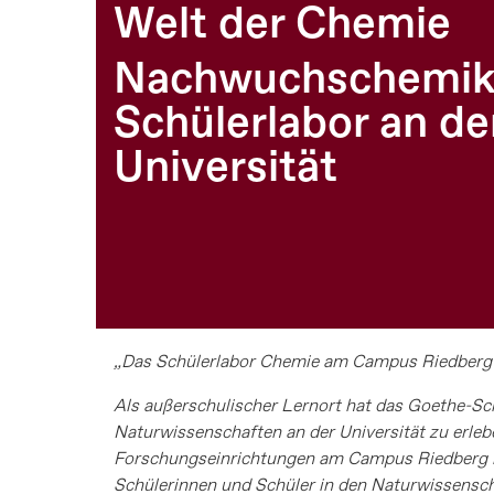
Welt der Chemie
Nachwuchschemike
Schülerlabor an de
Universität
„Das Schülerlabor Chemie am Campus Riedberg ist
Als außerschulischer Lernort hat das Goethe-Sc
Naturwissenschaften an der Universität zu erleb
Forschungseinrichtungen am Campus Riedberg ken
Schülerinnen und Schüler in den Naturwissensch