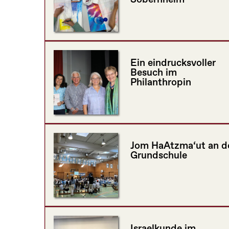
Ein eindrucksvoller
Besuch im
Philanthropin
Jom HaAtzma‘ut an d
Grundschule
Israelkunde im