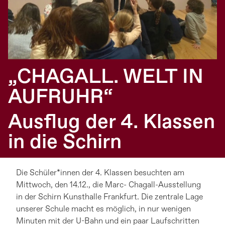
„CHAGALL. WELT IN
AUFRUHR“
Ausflug der 4. Klassen
in die Schirn
Die Schüler*innen der 4. Klassen besuchten am
Mittwoch, den 14.12., die Marc- Chagall-Ausstellung
in der Schirn Kunsthalle Frankfurt. Die zentrale Lage
unserer Schule macht es möglich, in nur wenigen
Minuten mit der U-Bahn und ein paar Laufschritten