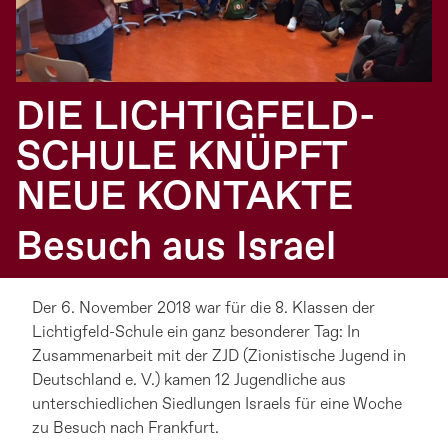
DIE LICHTIGFELD-
SCHULE KNÜPFT
NEUE KONTAKTE
Besuch aus Israel
Der 6. November 2018 war für die 8. Klassen der
Lichtigfeld-Schule ein ganz besonderer Tag: In
Zusammenarbeit mit der ZJD (Zionistische Jugend in
Deutschland e. V.) kamen 12 Jugendliche aus
unterschiedlichen Siedlungen Israels für eine Woche
zu Besuch nach Frankfurt.