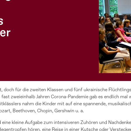
s
er
, doch für die zweiten Klassen und fünf ukrainische Flüchtlings
fast zweieinhalb Jahren Corona-Pandemie gab es endlich mal wi
tklässlers nahm die Kinder mit auf eine spannende, musikalisch
zart, Beethoven, Chopin, Gershwin u. a.
 eine kleine Aufgabe zum intensiveren Zuhören und Nachdenken:
entropfen hören, eine Reise in einer Kutsche oder Verstecken