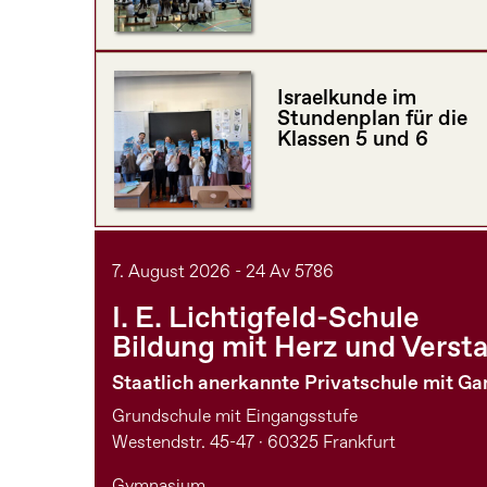
Israelkunde im
Stundenplan für die
Klassen 5 und 6
7. August 2026 - 24 Av 5786
I. E. Lichtigfeld-Schule
Bildung mit Herz und Verst
Staatlich anerkannte Privatschule mit G
Grundschule mit Eingangsstufe
Westendstr. 45-47 · 60325 Frankfurt
Gymnasium