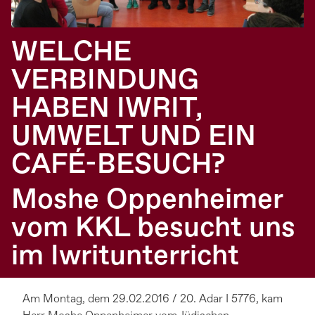
WELCHE
VERBINDUNG
HABEN IWRIT,
UMWELT UND EIN
CAFÉ-BESUCH?
Moshe Oppenheimer
vom KKL besucht uns
im Iwritunterricht
Am Montag, dem 29.02.2016 / 20. Adar I 5776, kam