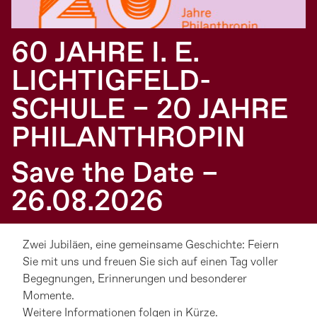
60 JAHRE I. E.
LICHTIGFELD-
SCHULE – 20 JAHRE
PHILANTHROPIN
Save the Date –
26.08.2026
Zwei Jubiläen, eine gemeinsame Geschichte: Feiern
Sie mit uns und freuen Sie sich auf einen Tag voller
Begegnungen, Erinnerungen und besonderer
Momente.
Weitere Informationen folgen in Kürze.