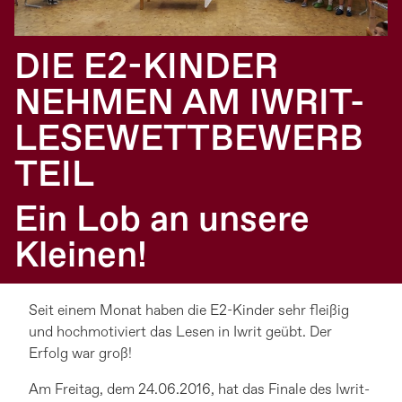
DIE E2-KINDER
NEHMEN AM IWRIT-
LESEWETTBEWERB
TEIL
Ein Lob an unsere
Kleinen!
Seit einem Monat haben die E2-Kinder sehr fleißig
und hochmotiviert das Lesen in Iwrit geübt. Der
Erfolg war groß!
Am Freitag, dem 24.06.2016, hat das Finale des Iwrit-