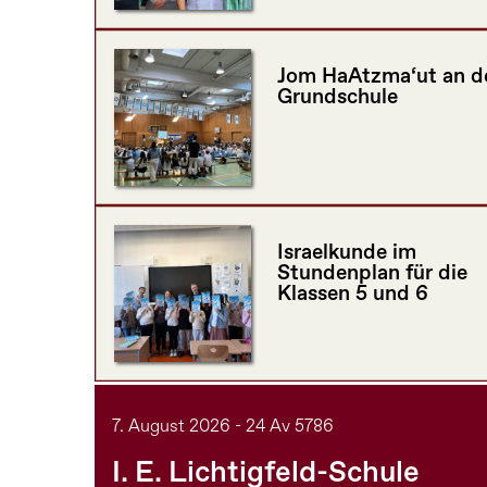
Jom HaAtzma‘ut an d
Grundschule
Israelkunde im
Stundenplan für die
Klassen 5 und 6
7. August 2026 - 24 Av 5786
I. E. Lichtigfeld-Schule