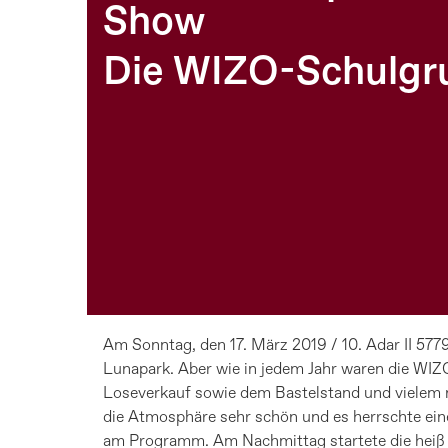
Show
Die WIZO-Schulgru
Am Sonntag, den 17. März 2019 / 10. Adar II 57
Lunapark. Aber wie in jedem Jahr waren die WIZO
Loseverkauf sowie dem Bastelstand und vielem 
die Atmosphäre sehr schön und es herrschte ein
am Programm. Am Nachmittag startete die heiß e