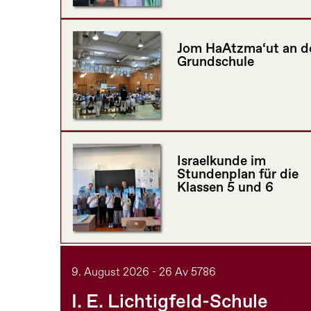
Jom HaAtzma‘ut an d
Grundschule
Israelkunde im
Stundenplan für die
Klassen 5 und 6
9. August 2026 - 26 Av 5786
I. E. Lichtigfeld-Schule