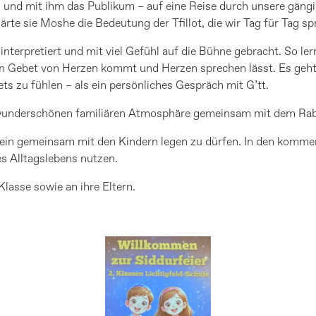
n – und mit ihm das Publikum – auf eine Reise durch unsere gän
rte sie Moshe die Bedeutung der Tfillot, die wir Tag für Tag sp
nterpretiert und mit viel Gefühl auf die Bühne gebracht. So le
in Gebet von Herzen kommt und Herzen sprechen lässt. Es geht
 zu fühlen – als ein persönliches Gespräch mit G’tt.
er wunderschönen familiären Atmosphäre gemeinsam mit dem Rab
stein gemeinsam mit den Kindern legen zu dürfen. In den komm
s Alltagslebens nutzen.
Klasse sowie an ihre Eltern.