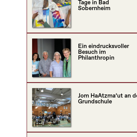
Tage in Bad
Sobernheim
Ein eindrucksvoller
Besuch im
Philanthropin
Jom HaAtzma‘ut an d
Grundschule