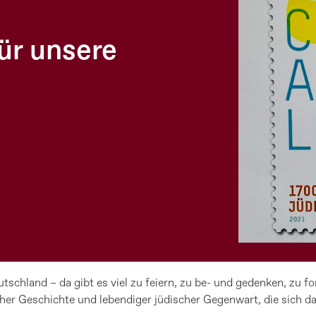
für unsere
tschland – da gibt es viel zu feiern, zu be- und gedenken, zu fo
scher Geschichte und lebendiger jüdischer Gegenwart, die sich da