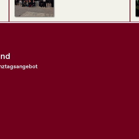
and
anztagsangebot