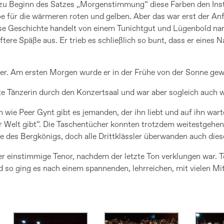
zu Beginn des Satzes „Morgenstimmung“ diese Farben den Ins
oe für die wärmeren roten und gelben. Aber das war erst der An
ese Geschichte handelt von einem Tunichtgut und Lügenbold nam
ere Späße aus. Er trieb es schließlich so bunt, dass er eines 
euer. Am ersten Morgen wurde er in der Frühe von der Sonne ge
e Tänzerin durch den Konzertsaal und war aber sogleich auch 
e Peer Gynt gibt es jemanden, der ihn liebt und auf ihn wartet:
 der Welt gibt“. Die Taschentücher konnten trotzdem weitestgehe
 des Bergkönigs, doch alle Drittklässler überwanden auch dies
er einstimmige Tenor, nachdem der letzte Ton verklungen war. T
 so ging es nach einem spannenden, lehrreichen, mit vielen 