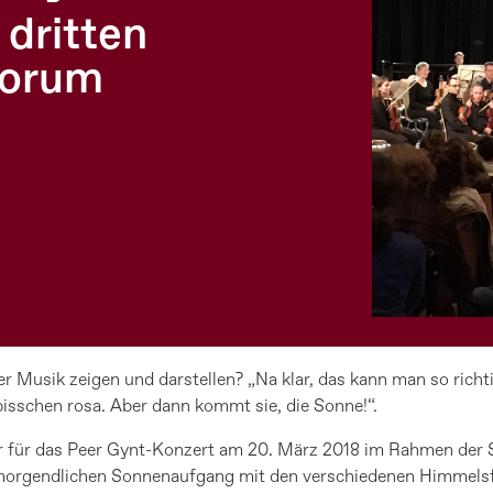
 dritten
Forum
 Musik zeigen und darstellen? „Na klar, das kann man so richt
 bisschen rosa. Aber dann kommt sie, die Sonne!“.
er für das Peer Gynt-Konzert am 20. März 2018 im Rahmen der S
morgendlichen Sonnenaufgang mit den verschiedenen Himmelsfa